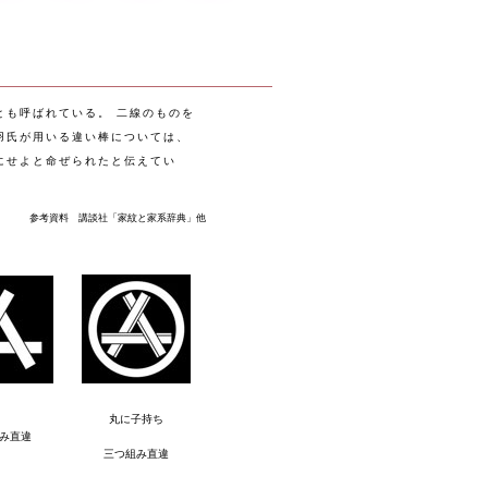
とも呼ばれている。 二線のものを
羽氏が用いる違い棒については、
にせよと命ぜられたと伝えてい
参考資料 講談社「家紋と家系辞典」他
丸に子持ち
み直違
三つ組み直違