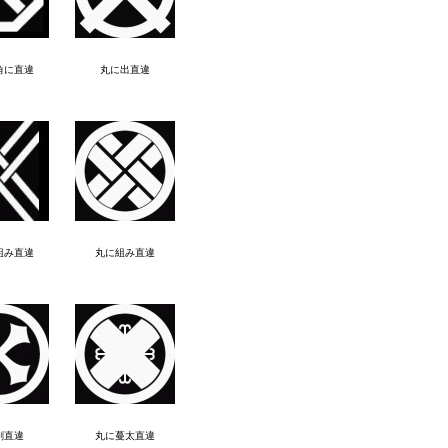
角に直違
丸に出直違
組み直違
丸に組み直違
剣直違
丸に蔓太直違