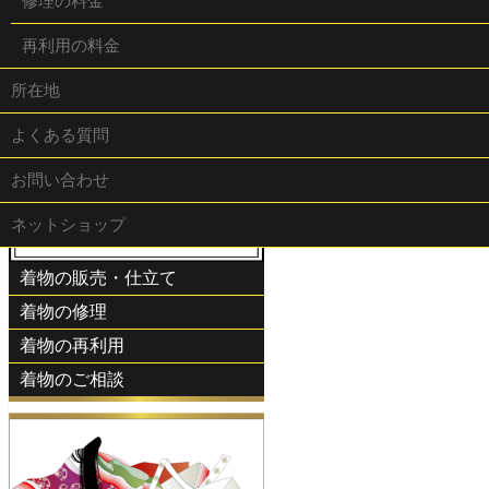
修理の料金
山口県山口市小郡光が丘16-15
再利用の料金
TEL:083-973-2208
FAX:083-973-5166
所在地
よくある質問
お問い合わせ
みなぎの業務
ネットショップ
着物の販売・仕立て
着物の修理
着物の再利用
着物のご相談