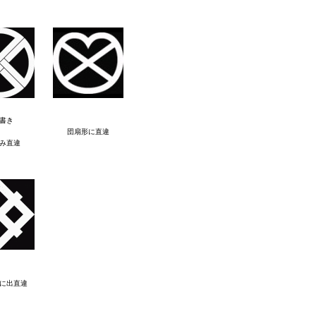
書き
団扇形に直違
み直違
に出直違