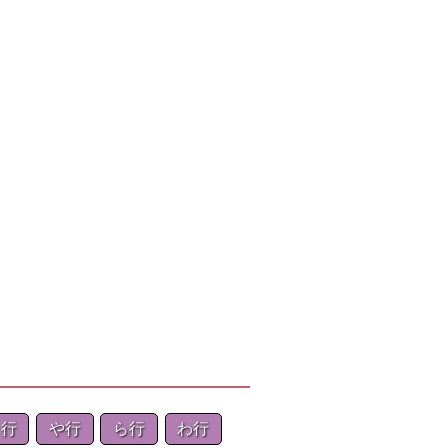
ま行
や行
ら行
わ行