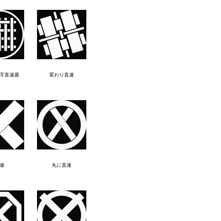
字直違菱
変わり直違
違
丸に直違