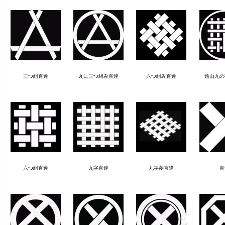
三つ組直違
丸に三つ組み直違
六つ組み直違
遠山九の
六つ組直違
九字直違
九字菱直違
直