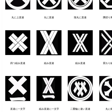
丸に上直違
丸に直違
陰丸に直違
隅切り
四つ組み直違
組み直違
組み直違
変わり
直違に一文字
組み直違に一文字
二重輪に違い直違
丸に