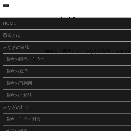
きものと悉皆 みなぎ 直違（すじかい）
HOME
悉皆とは
みなぎの業務
HOME
悉皆とは
みなぎの業務
みなぎ
着物の販売・仕立て
着物の修理
ホーム
/
さ行
着物の再利用
/
直違（すじかい）
着物のご相談
みなぎの料金
着物・仕立て料金