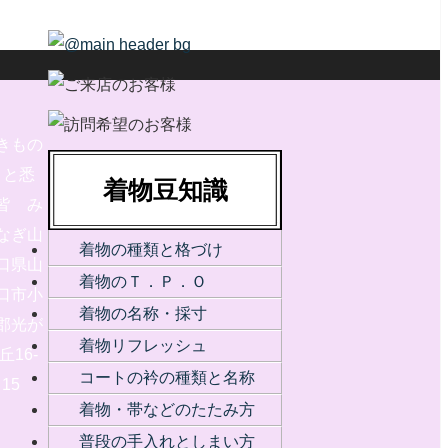
きもの
と悉
着物豆知識
皆 み
なぎ山
着物の種類と格づけ
口県山
着物のＴ．Ｐ．Ｏ
口市小
着物の名称・採寸
郡光が
着物リフレッシュ
丘16-
コートの衿の種類と名称
15
着物・帯などのたたみ方
普段の手入れとしまい方