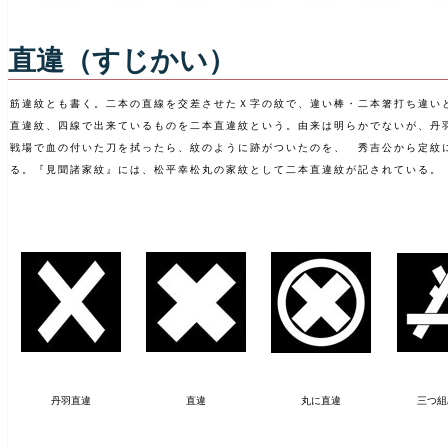
直違（すじかい）
筋違紋とも書く。二本の直線を交差させたＸ字の紋で、違い棒・二本箸打ち違い
直違紋、四線で出来ているものを二本直違紋という。由来は明らかでないが、丹
戦場で血の付いた刀を拭ったら、紋のように跡がついたのを、 秀吉公から定紋
る。『見聞諸家紋』には、松平幸松丸の家紋として二本直違紋が記されている。
丹羽直違
直違
丸に直違
三つ組