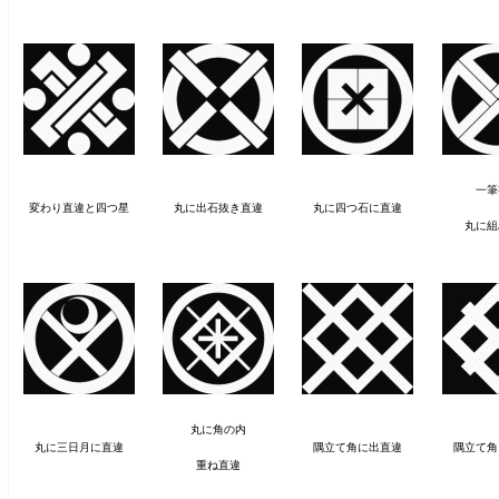
一筆
変わり直違と四つ星
丸に出石抜き直違
丸に四つ石に直違
丸に組
丸に角の内
丸に三日月に直違
隅立て角に出直違
隅立て角
重ね直違