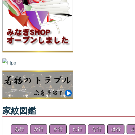
家紋図鑑
あ行
か行
さ行
た行
な行
は行