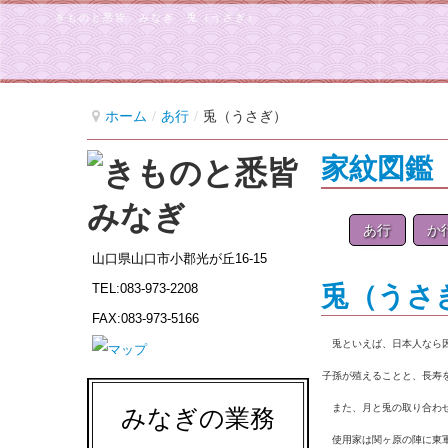
きものと悉皆 みなぎ 兎（うさぎ）
ホーム
/
あ行
/
兎（うさぎ）
家紋図鑑
あ行
か
山口県山口市小郡光が丘16-15
兎（う
TEL:083-973-2208
FAX:083-973-5166
兎といえば、日本人なら因
子孫が殖えることと、長寿
また、月と兎の取り合わせ
みなぎの業務
使用家は関ヶ原の陣に東軍