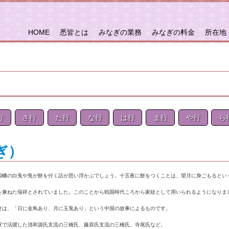
HOME
悉皆とは
みなぎの業務
みなぎの料金
所在地
行
さ行
た行
な行
は行
ま行
や行
ら
さぎ）
幡の白兎や兎が餅を付く話が思い浮かぶでしょう。十五夜に餅をつくことは、望月に身ごもるとい
を兼ねた瑞祥とされていました。このことから戦国時代ころから家紋として用いられるようになりま
は、「日に金鳥あり、月に玉兎あり」という中国の故事によるものです。
で活躍した清和源氏支流の三橋氏、藤原氏支流の三橋氏、寺尾氏など。