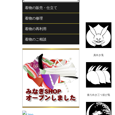
着物の販売・仕立て
着物の修理
着物の再利用
着物のご相談
真向き兎
後ろ向き三つ並び兎