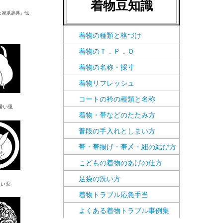
着物豆知識
と家系辞典」他
着物の種類と格づけ
着物のＴ．Ｐ．Ｏ
着物の名称・採寸
着物リフレッシュ
コートの衿の種類と名称
番い兎
着物・帯などのたたみ方
普段の手入れとしまい方
帯・帯揚げ・帯〆・紐の結び方
こどもの着物のあげの仕方
足袋の洗い方
向い兎
着物トラブル応急手当
よくある着物トラブル事例集