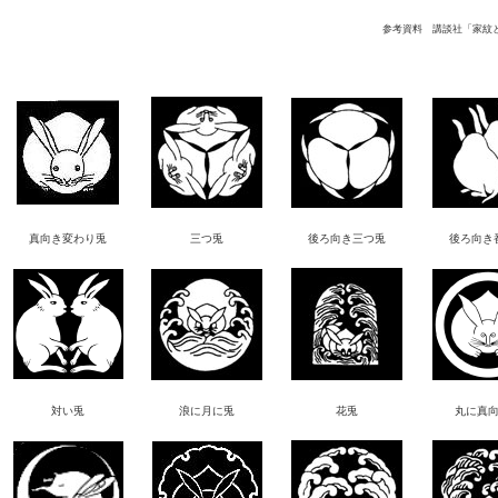
参考資料 講談社「家紋
真向き変わり兎
三つ兎
後ろ向き三つ兎
後ろ向き
対い兎
浪に月に兎
花兎
丸に真