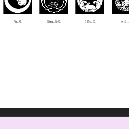
月に兎
雪輪に陰兎
立浪に兎
立浪