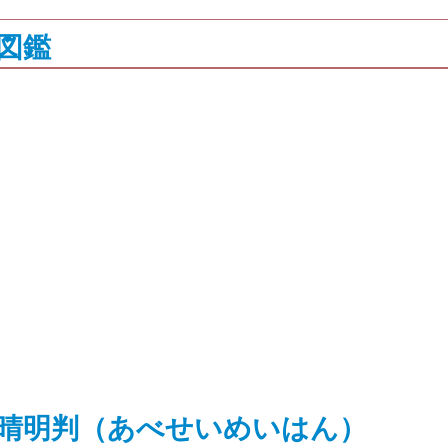
図鑑
晴明判（あべせいめいはん）