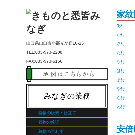
家紋
あ行
か行
山口県山口市小郡光が丘16-15
さ行
TEL:083-973-2208
た行
FAX:083-973-5166
な行
は行
ま行
や行
みなぎの業務
ら行
わ行
着物の販売・仕立て
着物の修理
安倍
着物の再利用