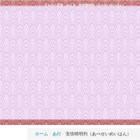
きものと悉皆 みなぎ 安倍晴明判（あべせいめいはん）
ホーム
/
あ行
/
安倍晴明判（あべせいめいはん）