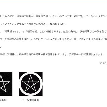
したものです。陰陽師の晴明が、陰陽道で用いたといわれています。西欧では、これをペンタグラ
るというペンタグラムマも魔除けの呪符として使われました。
」「晴明鱗
」「晴明桔梗」などの俗称もります。紋名の由来は、安倍晴明がこの形を空で
（うろこ）
や、招福除災の呪符を紋にしたものなど、いろんな説がありますが、確かに言える事はこの紋が『
。
京都の清明神社、福井県敦賀市の清明神社で使用されています。安部氏の一部で使用があります。
参考
晴明判
丸に阿部晴明判