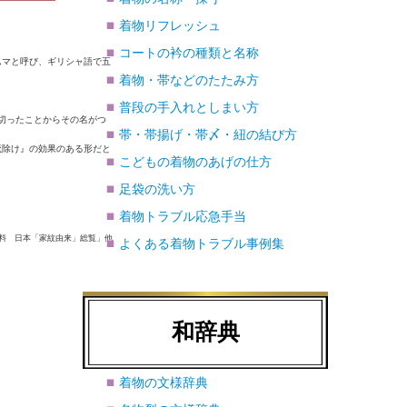
着物リフレッシュ
コートの衿の種類と名称
ムマと呼び、ギリシャ語で五
着物・帯などのたたみ方
普段の手入れとしまい方
切ったことからその名がつ
帯・帯揚げ・帯〆・紐の結び方
魔除け』の効果のある形だと
こどもの着物のあげの仕方
足袋の洗い方
着物トラブル応急手当
資料
日本「家紋由来」総覧
」他
よくある着物トラブル事例集
和辞典
着物の文様辞典