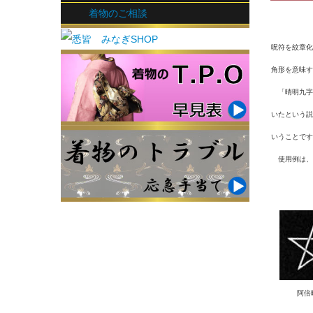
着物のご相談
呪符を紋章化
角形を意味す
「晴明九字
いたという説
いうことです
使用例は、
阿倍