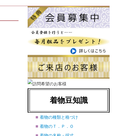
着物豆知識
着物の種類と格づけ
着物のＴ．Ｐ．Ｏ
着物の名称・採寸