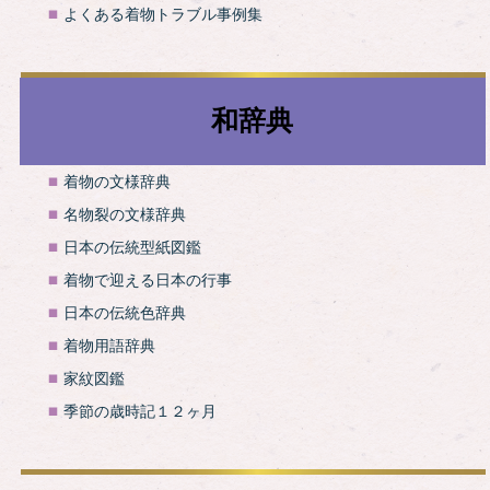
よくある着物トラブル事例集
和辞典
着物の文様辞典
名物裂の文様辞典
日本の伝統型紙図鑑
着物で迎える日本の行事
日本の伝統色辞典
着物用語辞典
家紋図鑑
季節の歳時記１２ヶ月