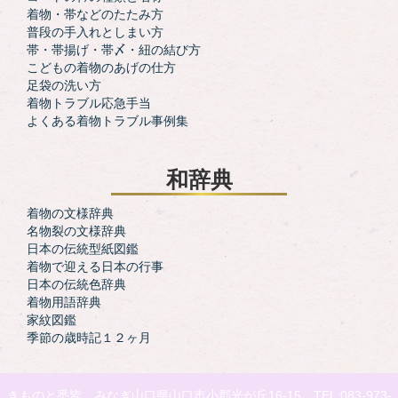
着物・帯などのたたみ方
普段の手入れとしまい方
帯・帯揚げ・帯〆・紐の結び方
こどもの着物のあげの仕方
足袋の洗い方
着物トラブル応急手当
よくある着物トラブル事例集
和辞典
着物の文様辞典
名物裂の文様辞典
日本の伝統型紙図鑑
着物で迎える日本の行事
日本の伝統色辞典
着物用語辞典
家紋図鑑
季節の歳時記１２ヶ月
きものと悉皆 みなぎ山口県山口市小郡光が丘16-15 TEL:083-973-