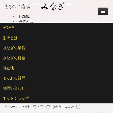
きものと悉皆 みなぎ 弓・弓の字（ゆみ・ゆみのじ）
HOME
悉皆とは
みなぎの業務
HOME
着物の販売・仕立て
着物の修理
悉皆とは
着物の再利用
着物のご相談
みなぎの業務
みなぎの料金
みなぎの料金
着物の販売・仕立て
着物・仕立て料金
修理の料金
所在地
着物の修理
着物・仕立て料金
再利用の料金
所在地
よくある質問
着物の再利用
修理の料金
よくある質問
お問い合わせ
お問い合わせ
着物のご相談
再利用の料金
ネットショップ
ネットショップ
ホーム
/
や行
/
弓・弓の字（ゆみ・ゆみのじ）