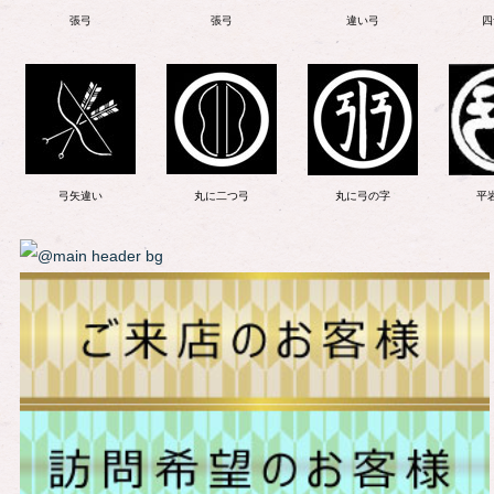
張弓
張弓
違い弓
四
弓矢違い
丸に二つ弓
丸に弓の字
平