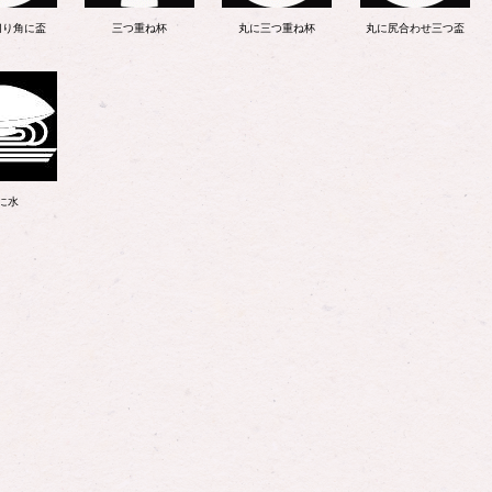
切り角に盃
三つ重ね杯
丸に三つ重ね杯
丸に尻合わせ三つ盃
に水