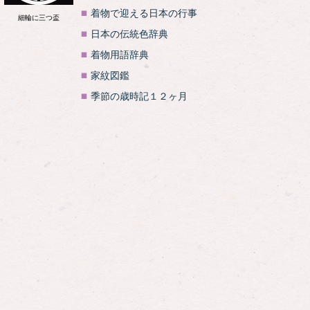
着物で迎える日本の行事
細輪に三つ盃
日本の伝統色辞典
着物用語辞典
家紋図鑑
季節の歳時記１２ヶ月