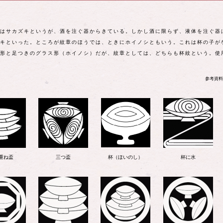
はサカズキというが、酒を注ぐ器からきている。しかし酒に限らず、液体を注ぐ器
キといった。ところが紋章のほうでは、ときにホイノシともいう。これは杯の子が
形と足つきのグラス形（ホイノシ）だが、紋章としては、どちらも杯紋という。使
参考資料
重ね盃
三つ盃
杯（ほいのし）
杯に水