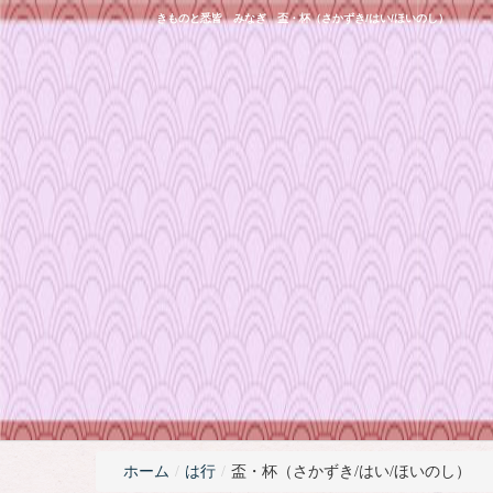
きものと悉皆 みなぎ 盃・杯（さかずき/はい/ほいのし）
ホーム
/
は行
/
盃・杯（さかずき/はい/ほいのし）