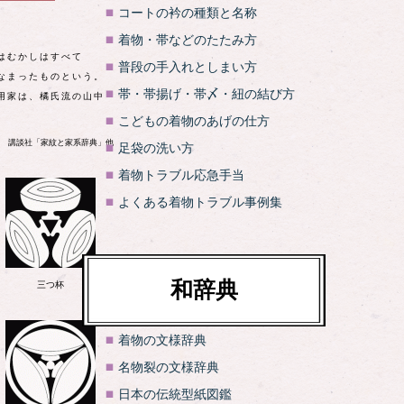
コートの衿の種類と名称
着物・帯などのたたみ方
はむかしはすべて
普段の手入れとしまい方
なまったものという。
帯・帯揚げ・帯〆・紐の結び方
用家は、橘氏流の山中
こどもの着物のあげの仕方
 講談社「家紋と家系辞典」他
足袋の洗い方
着物トラブル応急手当
よくある着物トラブル事例集
和辞典
三つ杯
着物の文様辞典
名物裂の文様辞典
日本の伝統型紙図鑑