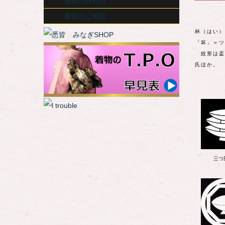
着物の再利用
着物のご相談
杯（はい）
「坏」＝ツ
紋形は盃
氏ほか。
三つ