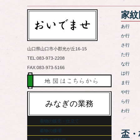
家紋
あ行
か行
さ行
山口県山口市小郡光が丘16-15
た行
TEL:083-973-2208
な行
FAX:083-973-5166
は行
ま行
や行
ら行
みなぎの業務
わ行
着物の販売・仕立て
着物の修理
盃・