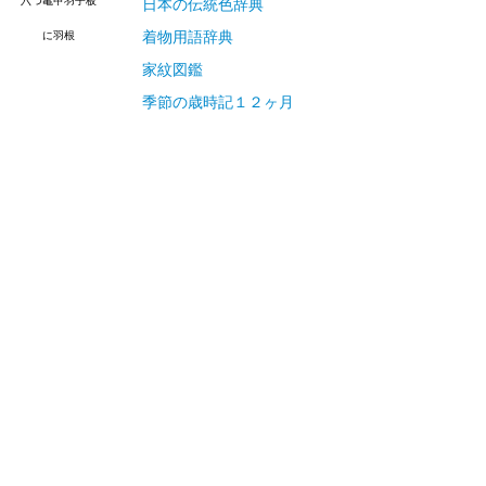
六つ亀甲羽子板
日本の伝統色辞典
着物用語辞典
に羽根
家紋図鑑
季節の歳時記１２ヶ月