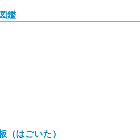
図鑑
子板（はごいた）