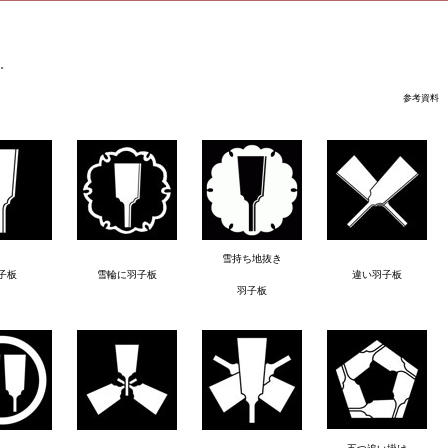
。
参考資料 
雪持ち地抜き
子板
雪輪に羽子板
違い羽子板
羽子板