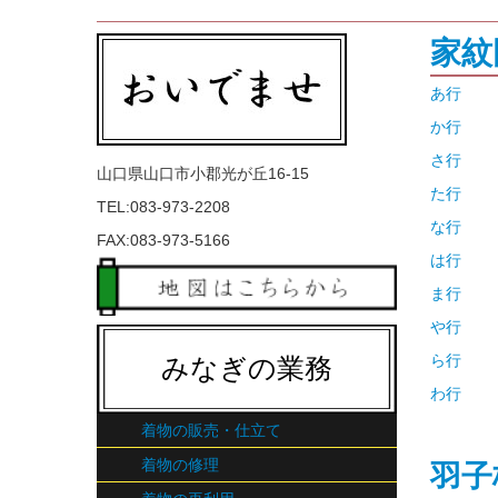
家紋
あ行
か行
さ行
山口県山口市小郡光が丘16-15
た行
TEL:083-973-2208
な行
FAX:083-973-5166
は行
ま行
や行
ら行
みなぎの業務
わ行
着物の販売・仕立て
着物の修理
羽