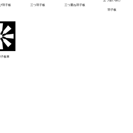
五つ追い掛け
び羽子板
三つ羽子板
三つ重ね羽子板
羽子板
羽子板車