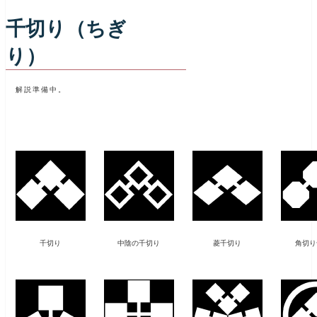
千切り（ちぎ
り）
解説準備中。
千切り
中陰の千切り
菱千切り
角切り