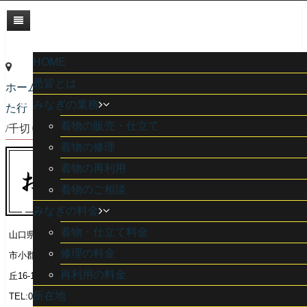
きものと悉皆 みなぎ 千切り
（ちぎり）
HOME
悉皆とは
ホーム
/
みなぎの業務
た行
着物の販売・仕立て
/
千切り（ちぎり）
着物の修理
着物の再利用
着物のご相談
みなぎの料金
着物・仕立て料金
山口県山口
修理の料金
市小郡光が
再利用の料金
丘16-15
所在地
TEL:083-