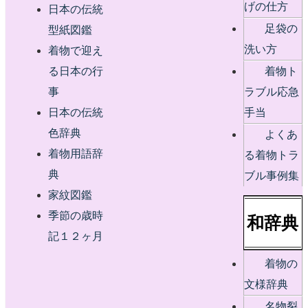
げの仕方
日本の伝統
足袋の
型紙図鑑
洗い方
着物で迎え
る日本の行
着物ト
事
ラブル応急
日本の伝統
手当
色辞典
よくあ
着物用語辞
る着物トラ
典
ブル事例集
家紋図鑑
季節の歳時
和辞典
記１２ヶ月
着物の
文様辞典
名物裂