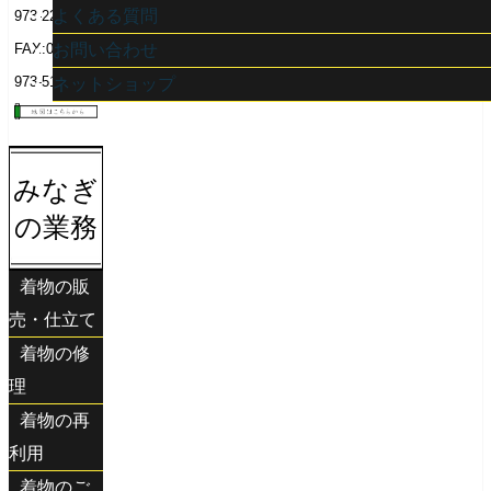
よくある質問
973-2208
FAX:083-
お問い合わせ
973-5166
ネットショップ
みなぎ
の業務
着物の販
売・仕立て
着物の修
理
着物の再
利用
着物のご