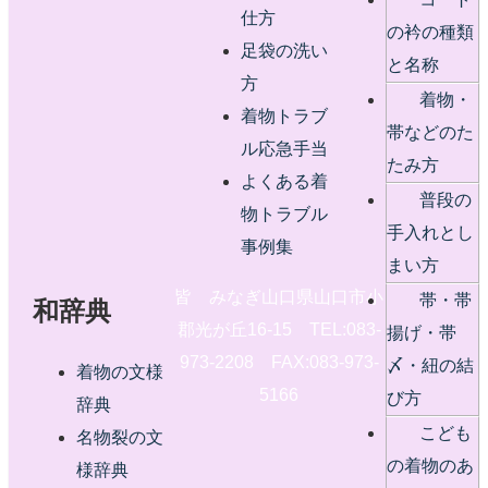
仕方
の衿の種類
足袋の洗い
と名称
方
着物・
着物トラブ
帯などのた
ル応急手当
たみ方
よくある着
普段の
物トラブル
手入れとし
事例集
まい方
皆 みなぎ山口県山口市小
帯・帯
和辞典
郡光が丘16-15 TEL:083-
揚げ・帯
973-2208 FAX:083-973-
〆・紐の結
着物の文様
5166
び方
辞典
こども
名物裂の文
の着物のあ
様辞典