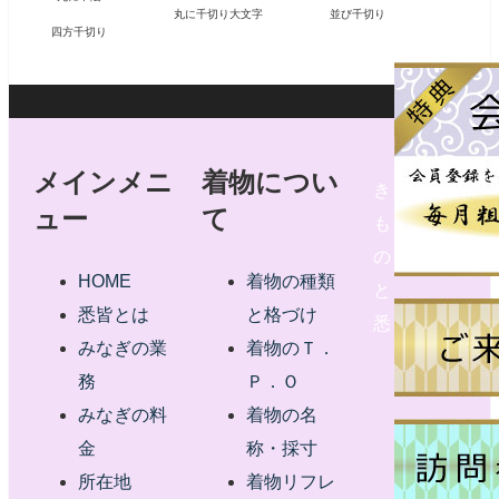
丸に千切り大文字
並び千切り
四方千切り
メインメニ
着物につい
き
ュー
て
も
の
HOME
着物の種類
と
悉皆とは
と格づけ
悉
みなぎの業
着物のＴ．
務
Ｐ．Ｏ
みなぎの料
着物の名
金
称・採寸
所在地
着物リフレ