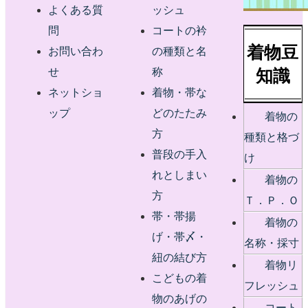
よくある質
ッシュ
問
コートの衿
着物豆
お問い合わ
の種類と名
知識
せ
称
ネットショ
着物・帯な
ップ
どのたたみ
着物の
方
種類と格づ
普段の手入
け
れとしまい
着物の
方
Ｔ．Ｐ．Ｏ
帯・帯揚
着物の
げ・帯〆・
名称・採寸
紐の結び方
着物リ
こどもの着
フレッシュ
物のあげの
コート