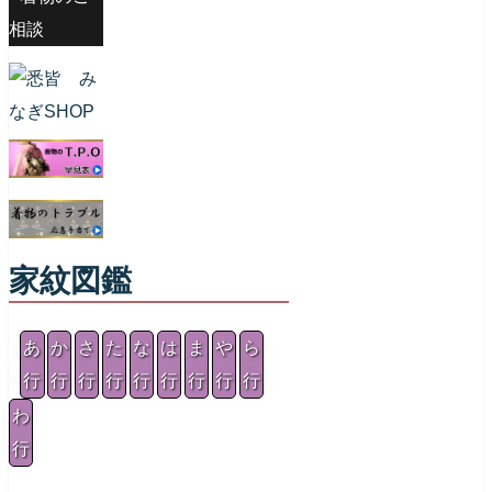
相談
家紋図鑑
あ
か
さ
た
な
は
ま
や
ら
行
行
行
行
行
行
行
行
行
わ
行