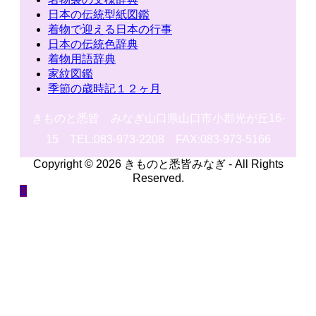
日本の伝統型紙図鑑
着物で迎える日本の行事
日本の伝統色辞典
着物用語辞典
家紋図鑑
季節の歳時記１２ヶ月
きものと悉皆 みなぎ山口県山口市小郡光が丘16-
15 TEL:083-973-2208 FAX:083-973-5166
Copyright © 2026 きものと悉皆みなぎ - All Rights
Reserved.