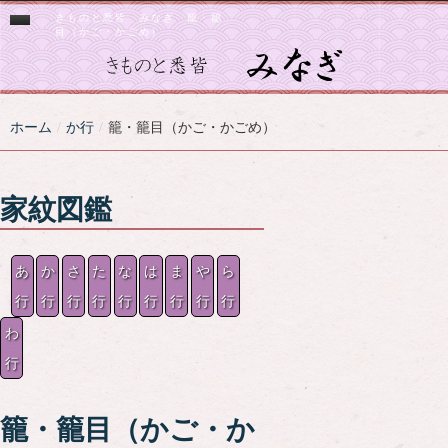
きものと悉皆 みなぎ 籠・籠
目（かご・かごめ）
HOME
悉皆とは
みなぎの業務
ホーム
/
か行
/
籠・籠目（かご・かごめ）
着物の販売・仕立て
みなぎの料金
着物の修理
着物・仕立て料金
所在地
着物の再利用
修理の料金
よくある質問
着物のご相談
家紋図鑑
再利用の料金
お問い合わせ
ネットショップ
あ
か
さ
た
な
は
ま
や
ら
行
行
行
行
行
行
行
行
行
わ
行
籠・籠目（かご・か