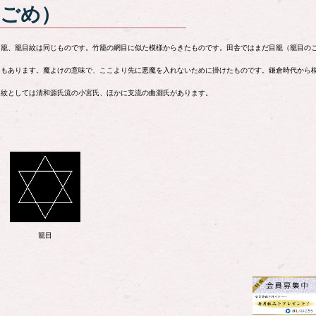
ごめ）
籠、籠目紋は同じものです。竹籠の網目に似た模様からきたものです。田舎ではまだ目籠（籠目の
もあります。魔よけの意味で、ここより先に悪魔を入れないために掛けたものです。鎌倉時代から
紋としては清和源氏流の小宮氏、ほかに支流の曲淵氏があります。
籠目