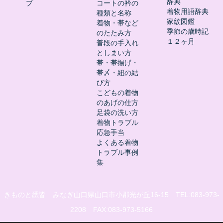
辞典
プ
コートの衿の
着物用語辞典
種類と名称
家紋図鑑
着物・帯など
季節の歳時記
のたたみ方
１２ヶ月
普段の手入れ
としまい方
帯・帯揚げ・
帯〆・紐の結
び方
こどもの着物
のあげの仕方
足袋の洗い方
着物トラブル
応急手当
よくある着物
トラブル事例
集
きものと悉皆 みなぎ山口県山口市小郡光が丘16-15 TEL:083-973-
2208 FAX:083-973-5166