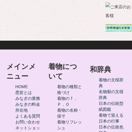
メインメ
着物につ
和辞典
ニュー
いて
着物の文様辞
典
HOME
着物の種類と
名物裂の文様
悉皆とは
格づけ
辞典
みなぎの業務
着物のＴ．
日本の伝統型
みなぎの料金
Ｐ．Ｏ
紙図鑑
所在地
着物の名称・
着物で迎える
よくある質問
採寸
日本の行事
お問い合わせ
着物リフレッ
日本の伝統色
ネットショッ
シュ