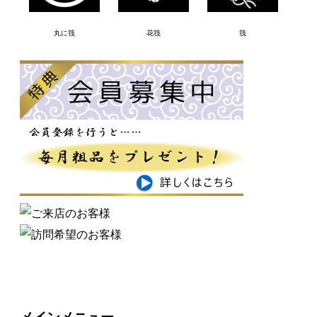
丸に筏
花筏
筏