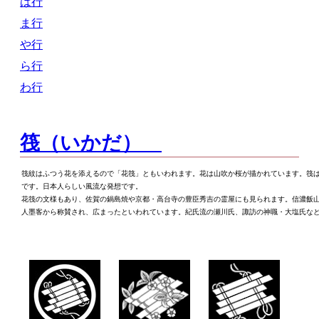
は行
修理の料金
ま行
再利用の料金
や行
ら行
所在地
わ行
よくある質問
お問い合わせ
筏（いかだ）
ネットショップ
筏紋はふつう花を添えるので「花筏」ともいわれます。花は山吹か桜が描かれています。筏は
です。日本人らしい風流な発想です。
花筏の文様もあり、佐賀の鍋島焼や京都・高台寺の豊臣秀吉の霊屋にも見られます。信濃飯
人墨客から称賛され、広まったといわれています。紀氏流の瀬川氏、諏訪の神職・大塩氏な