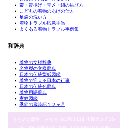
帯・帯揚げ・帯〆・紐の結び方
こどもの着物のあげの仕方
足袋の洗い方
着物トラブル応急手当
よくある着物トラブル事例集
和辞典
着物の文様辞典
名物裂の文様辞典
日本の伝統型紙図鑑
着物で迎える日本の行事
日本の伝統色辞典
着物用語辞典
家紋図鑑
季節の歳時記１２ヶ月
きものと悉皆 みなぎ山口県山口市小郡光が丘16-
15 TEL:083-973-2208 FAX:083-973-5166