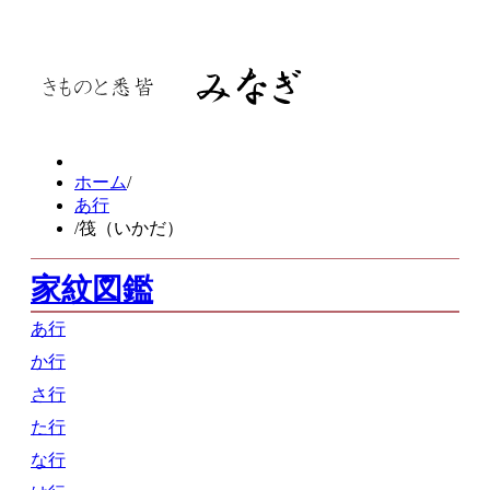
きものと悉皆 みなぎ 筏（いかだ）
HOME
悉皆とは
ホーム
/
あ行
みなぎの業務
/
筏（いかだ）
着物の販売・仕立て
家紋図鑑
着物の修理
あ行
着物の再利用
か行
着物のご相談
さ行
みなぎの料金
た行
な行
着物・仕立て料金