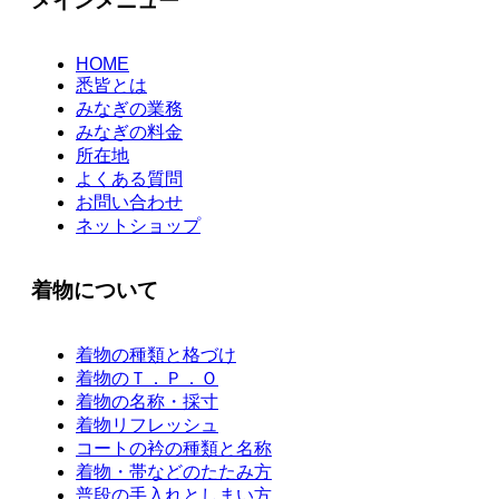
メインメニュー
HOME
悉皆とは
みなぎの業務
みなぎの料金
所在地
よくある質問
お問い合わせ
ネットショップ
着物について
着物の種類と格づけ
着物のＴ．Ｐ．Ｏ
着物の名称・採寸
着物リフレッシュ
コートの衿の種類と名称
着物・帯などのたたみ方
普段の手入れとしまい方