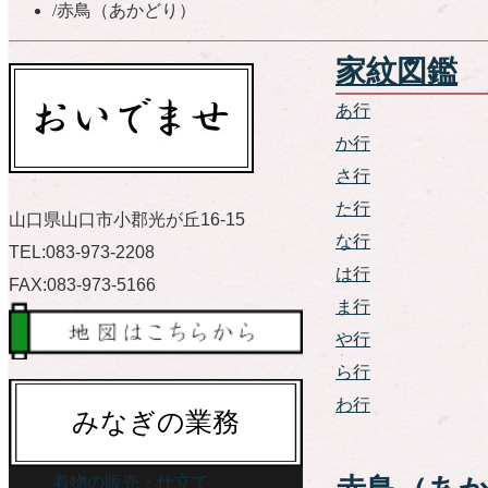
/
赤鳥（あかどり）
家紋図鑑
あ行
か行
さ行
た行
山口県山口市小郡光が丘16-15
な行
TEL:083-973-2208
は行
FAX:083-973-5166
ま行
や行
ら行
わ行
みなぎの業務
着物の販売・仕立て