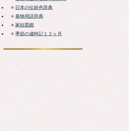
日本の伝統色辞典
着物用語辞典
家紋図鑑
季節の歳時記１２ヶ月