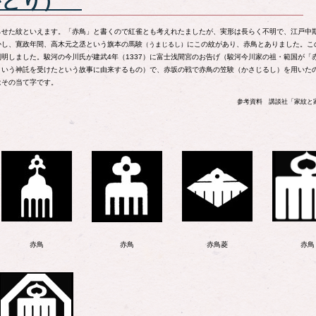
かどり）
らせた紋といえます。「赤鳥」と書くので紅雀とも考えれたましたが、実形は長らく不明で、江戸中
かし、寛政年間、高木元之丞という旗本の馬験
にこの紋があり、赤鳥とありました。こ
（うまじるし）
明しました。駿河の今川氏が建武4年（1337）に富士浅間宮のお告げ（駿河今川家の祖・範国が「
という神託を受けたという故事に由来するもの）で、赤坂の戦で赤鳥の笠験（かさじるし）を用いた
はその当て字です。
参考資料 講談社「家紋と
赤鳥
赤鳥
赤鳥菱
赤鳥