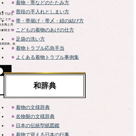
着物・帯などのたたみ方
普段の手入れとしまい方
期まではな
のことか
帯・帯揚げ・帯〆・紐の結び方
赤き鳥と共
こどもの着物のあげの仕方
のが始まり
足袋の洗い方
家系辞典」他
着物トラブル応急手当
よくある着物トラブル事例集
和辞典
着物の文様辞典
名物裂の文様辞典
日本の伝統型紙図鑑
着物で迎える日本の行事