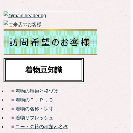
着物豆知識
着物の種類と格づけ
着物のＴ．Ｐ．Ｏ
着物の名称・採寸
着物リフレッシュ
コートの衿の種類と名称