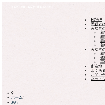
きものと悉皆 みなぎ 赤鳥（あかどり）
HOME
悉皆と
みなぎ
着
着
着
着
みなぎ
着
修
再
所在地
よくあ
お問い
ネット
ホーム
/
あ行