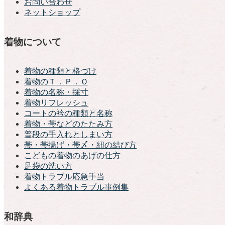
お問い合わせ
ネットショップ
着物について
着物の種類と格づけ
着物のＴ．Ｐ．Ｏ
着物の名称・採寸
着物リフレッシュ
コートの衿の種類と名称
着物・帯などのたたみ方
普段の手入れとしまい方
帯・帯揚げ・帯〆・紐の結び方
こどもの着物のあげの仕方
足袋の洗い方
着物トラブル応急手当
よくある着物トラブル事例集
和辞典