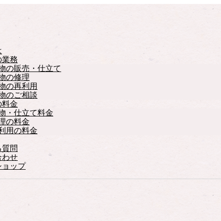
は
の業務
物の販売・仕立て
物の修理
物の再利用
物のご相談
の料金
物・仕立て料金
理の料金
利用の料金
る質問
合わせ
ショップ