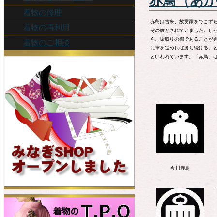
赤鳥（あ
着物の修理
赤鳥は古来、故実家をでこず
着物の再利用
ぞの紋とされていました。し
ら、垢取りの櫛であることが判
着物のご相談
に軍を進めれば勝ち続ける」
といわれています。「赤鳥」
今川赤鳥