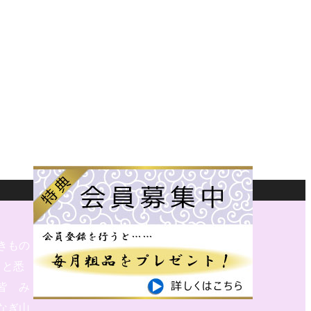
きもの
と悉
皆 み
なぎ山