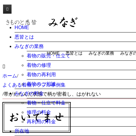
きものと悉皆 みなぎ 帯がたたんだ状態で柄が密着し、はがれない
HOME
悉皆とは
みなぎの業務
HOME
悉皆とは
みなぎの業務
みなぎ
着物の販売・仕立て
着物の修理
着物の再利用
ホーム
/
着物のご相談
よくある着物トラブル事例集
みなぎの料金
/
帯がたたんだ状態で柄が密着し、はがれない
着物・仕立て料金
修理の料金
再利用の料金
所在地