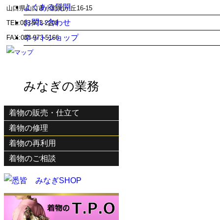
よくある質問
山口県山口市小郡光が丘16-15
お問い合わせ
TEL:083-973-2208
ネットショップ
FAX:083-973-5166
みなぎの業務
着物の販売・仕立て
着物の修理
着物の再利用
着物のご相談