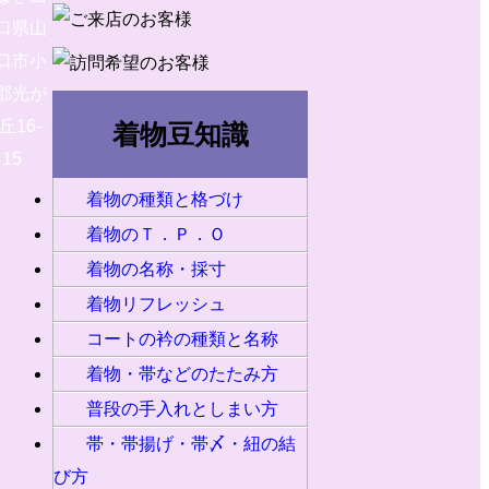
口県山
口市小
郡光が
丘16-
着物豆知識
15
着物の種類と格づけ
着物のＴ．Ｐ．Ｏ
着物の名称・採寸
着物リフレッシュ
コートの衿の種類と名称
着物・帯などのたたみ方
普段の手入れとしまい方
帯・帯揚げ・帯〆・紐の結
び方