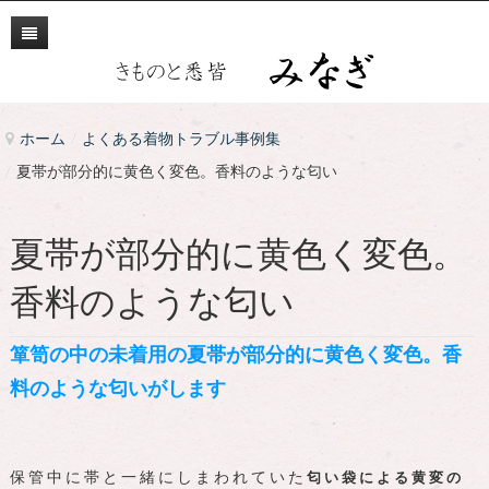
きものと悉皆 みなぎ 夏帯が部分的に黄色く変色。香料のような匂い
HOME
悉皆とは
ホーム
/
よくある着物トラブル事例集
/
夏帯が部分的に黄色く変色。香料のような匂い
みなぎの業務
みなぎの料金
着物の販売・仕立て
夏帯が部分的に黄色く変色。
所在地
着物の修理
着物・仕立て料金
香料のような匂い
よくある質問
着物の再利用
修理の料金
箪笥の中の未着用の夏帯が部分的に黄色く変色。香
お問い合わせ
着物のご相談
再利用の料金
料のような匂いがします
ネットショップ
保管中に帯と一緒にしまわれていた
匂い袋による黄変の